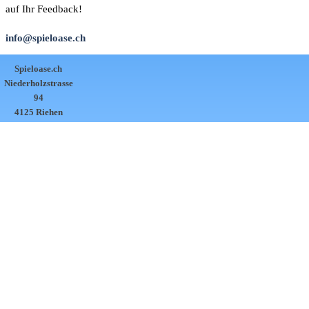
auf Ihr Feedback!
info@spieloase.ch
Spieloase.ch
Niederholzstrasse
94
4125 Riehen
061 601 25 11
info@spieloase.ch