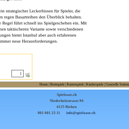
 ein strategischer Leckerbissen für Spieler, die
m regen Basartreiben den Überblick behalten.
e Regel führt schnell ins Spielgeschehen ein. Mit
enen taktischeren Variante sowie verschiedenen
lungen bietet Istanbul aber auch erfahrenen
 immer neue Herausforderungen.
Home
|
Brettspiele
|
Kartenspiele
|
Kinderspiele
|
Generelle Seitens
Spieloase.ch
Niederholzstrasse 94
4125 Riehen
061 601 25 11
info@spieloase.ch