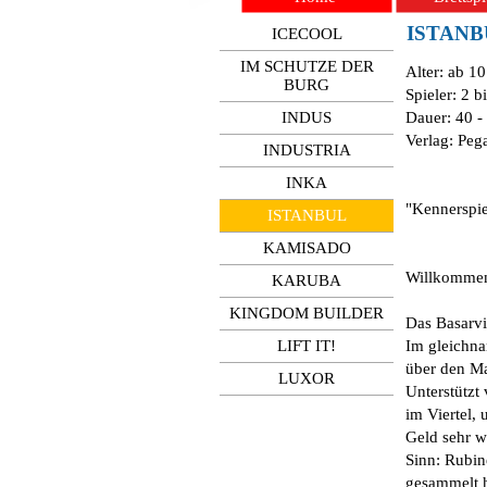
ISTANB
ICECOOL
IM SCHUTZE DER
Alter: ab 1
BURG
Spieler: 2 b
INDUS
Dauer: 40 -
Verlag: Peg
INDUSTRIA
INKA
"Kennerspie
ISTANBUL
KAMISADO
Willkommen
KARUBA
KINGDOM BUILDER
Das Basarvie
LIFT IT!
Im gleichna
über den Ma
LUXOR
Unterstützt
im Viertel,
Geld sehr w
Sinn: Rubin
gesammelt h