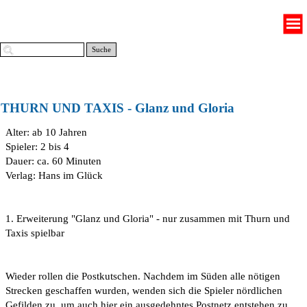
Suche
THURN UND TAXIS - Glanz und Gloria
Alter: ab 10 Jahren
Spieler: 2 bis 4
Dauer: ca. 60 Minuten
Verlag: Hans im Glück
1. Erweiterung "Glanz und Gloria" - nur zusammen mit Thurn und
Taxis spielbar
Wieder rollen die Postkutschen. Nachdem im Süden alle nötigen
Strecken geschaffen wurden, wenden sich die Spieler nördlichen
Gefilden zu, um auch hier ein ausgedehntes Postnetz entstehen zu